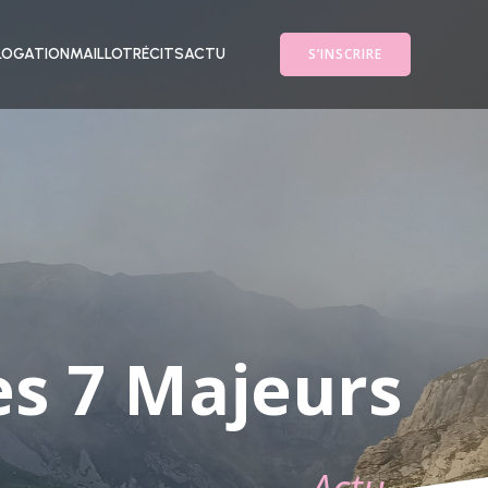
S’INSCRIRE
OGATION
MAILLOT
RÉCITS
ACTU
es 7 Majeurs