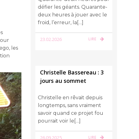
défier les géants. Quarante-
deux heures à jouer avec le
froid, l’erreur, la[…]
es
23.02.2026
LIRE
pour
ego, les
stion
Christelle Bassereau : 3
jours au sommet
Christelle en rêvait depuis
longtemps, sans vraiment
savoir quand ce projet fou
pourrait voir le[…]
26.09.2025
LIRE