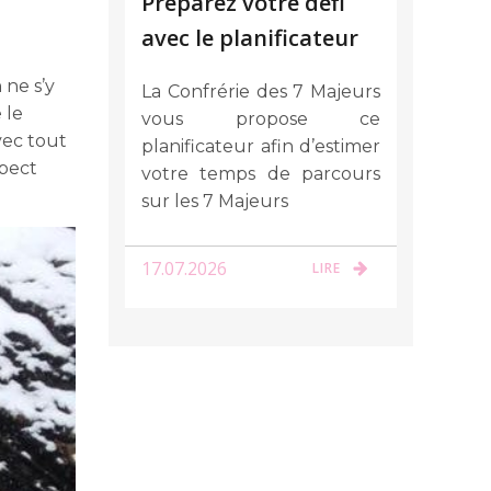
Préparez votre défi
avec le planificateur
 ne s’y
La Confrérie des 7 Majeurs
 le
vous propose ce
vec tout
planificateur afin d’estimer
spect
votre temps de parcours
sur les 7 Majeurs
17.07.2026
LIRE