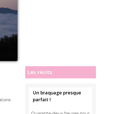
Les récits
Un braquage presque
parfait !
toire.
Quarante-deux heures pour