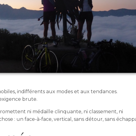
mmobiles, indifférents aux modes et aux tendances.
’exigence brute.
promettent ni médaille clinquante, ni classement, ni
chose : un face-à-face, vertical, sans détour, sans échappa