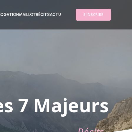
S’INSCRIRE
OGATION
MAILLOT
RÉCITS
ACTU
es 7 Majeurs