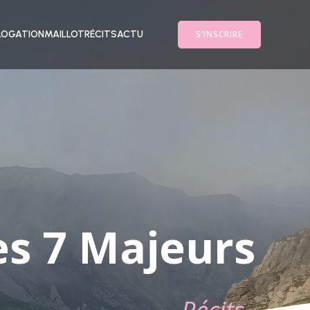
S’INSCRIRE
OGATION
MAILLOT
RÉCITS
ACTU
es 7 Majeurs