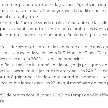
oiserons plusieurs fois dans la journée. Agnel sans circu
jour. Une pause repas à Sampeyre avec la traditionnelle fo
ral et au physique.
e et de la Fauniera sous la chaleur écrasante de la vallé
sque luxuriants pour trouver un peu d’ombre, mais les 
e leur prestance car on ne profite finalement plus assez
t la dernière ligne droite.. la Lombarde est elle aussi da
vers Isola avant la vallée vers St Etienne de Tinée. Par 
nce arrive à Isola 2000 la semaine prochaine.
 Je l’attaque à la tombée de la nuit, déjà presque vidé
e faut pas ralentir si je veux rentrer dans les 24h. J’attein
′ pour m’équiper pour la descente, prendre la photo au s
ilence et me lancer dans les 23km qui me sépare de mon 
h55 de temps écoulé , dont 20h21 de temps de vélo effect
re.