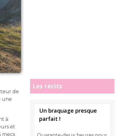
Les récits
ateur de
e une
Un braquage presque
parfait !
nt à
eurs et
3 mecs
Quarante-deux heures pour