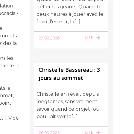
lation
défier les géants. Quarante-
ccacia /
deux heures à jouer avec le
froid, l’erreur, la[…]
e.
sommets
23.02.2026
LIRE
 des la
ns les
chance la
Christelle Bassereau : 3
jours au sommet
ts la
Christelle en rêvait depuis
ommet,
longtemps, sans vraiment
point
savoir quand ce projet fou
pourrait voir le[…]
if. Vidé
26.09.2025
LIRE