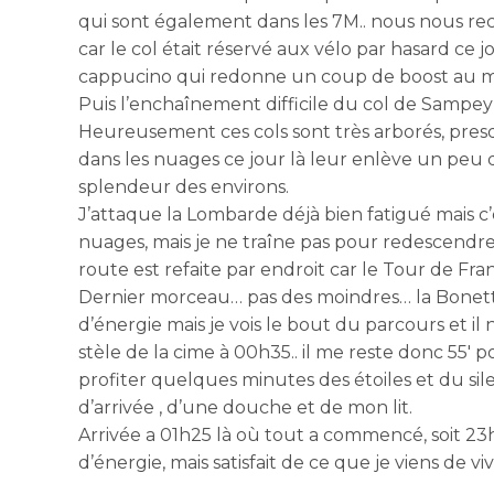
qui sont également dans les 7M.. nous nous recr
car le col était réservé aux vélo par hasard ce 
cappucino qui redonne un coup de boost au mo
Puis l’enchaînement difficile du col de Sampeyr
Heureusement ces cols sont très arborés, pre
dans les nuages ce jour là leur enlève un peu d
splendeur des environs.
J’attaque la Lombarde déjà bien fatigué mais c’es
nuages, mais je ne traîne pas pour redescendre 
route est refaite par endroit car le Tour de Fra
Dernier morceau… pas des moindres… la Bonette.
d’énergie mais je vois le bout du parcours et il n
stèle de la cime à 00h35.. il me reste donc 55
profiter quelques minutes des étoiles et du s
d’arrivée , d’une douche et de mon lit.
Arrivée a 01h25 là où tout a commencé, soit 23
d’énergie, mais satisfait de ce que je viens de viv