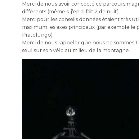
Merci de nous avoir concocté ce parcours magni
différents (même si j’en ai fait 2 de nuit).
Merci pour les conseils données étaient très util
maximum les axes principaux (par exemple le 
Pratolungo).
Merci de nous rappeler que nous ne sommes fi
seul sur son vélo au milieu de la montagne.